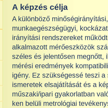
A képzés célja
A különböző minőségirányítási,
munkaegészségügyi, kockázatcsö
irányítási rendszereket működ
alkalmazott mérőeszközök szám
széles és jelentősen megnőtt, 
mérési eredmények kompatibili
igény. Ez szükségessé teszi a
ismeretek elsajátítását és a 
műszaki/ipari gyakorlatban val
ken belüli metrológiai tevékeny