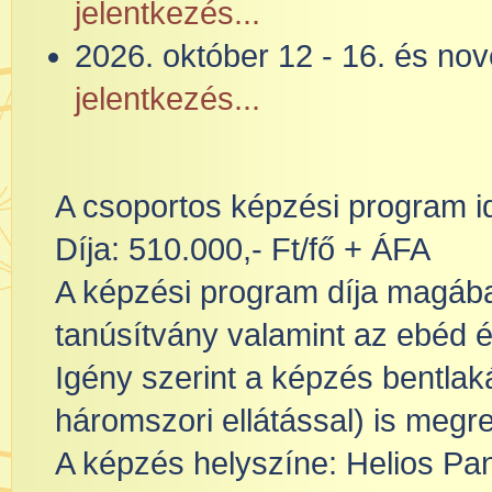
jelentkezés...
2026. október 12 - 16. és n
jelentkezés...
A csoportos képzési program i
Díja: 510.000,- Ft/fő + ÁFA
A képzési program díja magába
tanúsítvány valamint az ebéd 
Igény szerint a képzés bentlak
háromszori ellátással) is megr
A képzés helyszíne: Helios Pan