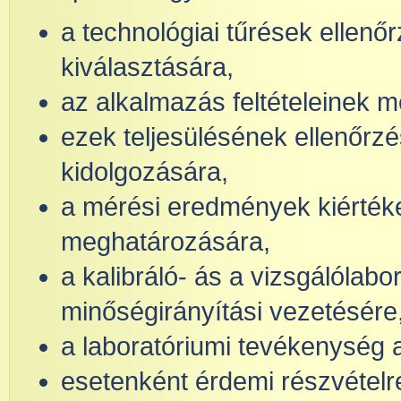
a technológiai tűrések elle
kiválasztására,
az alkalmazás feltételeinek 
ezek teljesülésének ellenőrzés
kidolgozására,
a mérési eredmények kiértéke
meghatározására,
a kalibráló- ás a vizsgálólab
minőségirányítási vezetésére
a laboratóriumi tevékenység a
esetenként érdemi részvételre