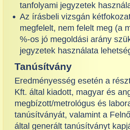
tanfolyami jegyzetek használ
Az írásbeli vizsgán kétfokoza
megfelelt, nem felelt meg (a
%-os jó megoldási arány szük
jegyzetek használata lehetsé
Tanúsítvány
Eredményesség esetén a ré
Kft. által kiadott, magyar és an
megbízott/metrológus és labor
tanúsítványát, valamint a Feln
által generált tanúsítványt kapj