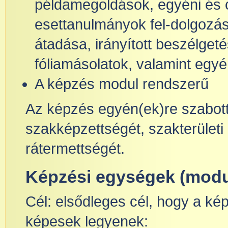
példamegoldások, egyéni és 
esettanulmányok fel-dolgozás
átadása, irányított beszélget
fóliamásolatok, valamint egyé
A képzés modul rendszerű
Az képzés egyén(ek)re szabott
szakképzettségét, szakterületi 
rátermettségét.
Képzési egységek (modu
Cél: elsődleges cél, hogy a ké
képesek legyenek: