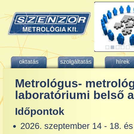
oktatás
szolgáltatás
hírek
Metrológus- metrológ
laboratóriumi belső au
Időpontok
2026. szeptember 14 - 18. é