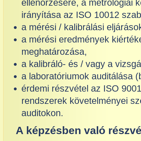
ellenőrzésére, a metrológiai
irányítása az ISO 10012 sza
a mérési / kalibrálási eljárás
a mérési eredmények kiértéke
meghatározása,
a kalibráló- és / vagy a vizsg
a laboratóriumok auditálása (
érdemi részvétel az ISO 9001 
rendszerek követelményei szeri
auditokon.
A képzésben való részvéte