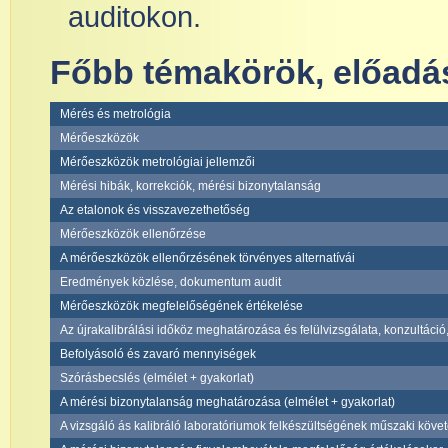
auditokon.
Főbb témakörök, előadá
Mérés és metrológia
Mérőeszközök
Mérőeszközök metrológiai jellemzői
Mérési hibák, korrekciók, mérési bizonytalanság
Az etalonok és visszavezethetőség
Mérőeszközök ellenőrzése
A mérőeszközök ellenőrzésének törvényes alternatívái
Eredmények közlése, dokumentum audit
Mérőeszközök megfelelőségének értékelése
Az újrakalibrálási időköz meghatározása és felülvizsgálata, konzultáció
Befolyásoló és zavaró mennyiségek
Szórásbecslés (elmélet + gyakorlat)
A mérési bizonytalanság meghatározása (elmélet + gyakorlat)
A vizsgáló ás kalibráló laboratóriumok felkészültségének műszaki köve