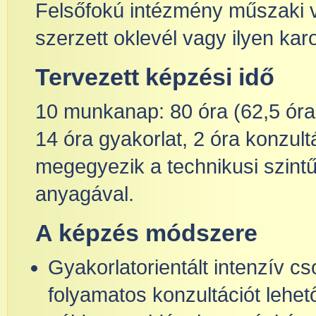
Felsőfokú intézmény műszaki 
szerzett oklevél vagy ilyen ka
Tervezett képzési idő
10 munkanap: 80 óra (62,5 óra
14 óra gyakorlat, 2 óra konzul
megegyezik a technikusi szint
anyagával.
A képzés módszere
Gyakorlatorientált intenzív c
folyamatos konzultációt lehet