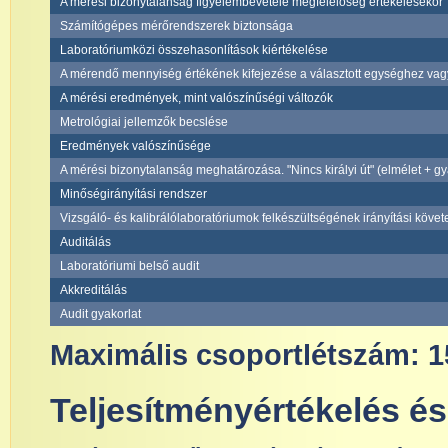
A mérési bizonytalanság figyelembevétele megfelelőség értékelésekor
Számítógépes mérőrendszerek biztonsága
Laboratóriumközi összehasonlítások kiértékelése
A mérendő mennyiség értékének kifejezése a választott egységhez vag
A mérési eredmények, mint valószínűségi változók
Metrológiai jellemzők becslése
Eredmények valószínűsége
A mérési bizonytalanság meghatározása. "Nincs királyi út" (elmélet + gy
Minőségirányítási rendszer
Vizsgáló- és kalibrálólaboratóriumok felkészültségének irányítási köve
Auditálás
Laboratóriumi belső audit
Akkreditálás
Audit gyakorlat
Maximális csoportlétszám: 1
Teljesítményértékelés és