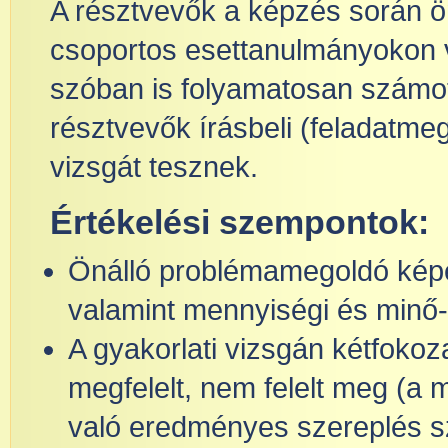
A résztvevők a képzés során ö
csoportos esettanulmányokon v
szóban is folyamatosan számot
résztvevők írásbeli (feladatme
vizsgát tesznek.
Értékelési szempontok:
Önálló problémamegoldó képes
valamint mennyiségi és minő-
A gyakorlati vizsgán kétfokoz
megfelelt, nem felelt meg (a 
való eredményes szereplés s