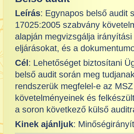
Leírás
: Egynapos belső audit
17025:2005 szabvány követelm
alapján megvizsgálja irányítás
eljárásokat, és a dokumentumo
Cél
: Lehetőséget biztosítani Ü
belső audit során meg tudjanak 
rendszerük megfelel-e az MS
követelményeinek és felkészült
a soron következő külső auditr
Kinek ajánljuk
: Minőségirányí