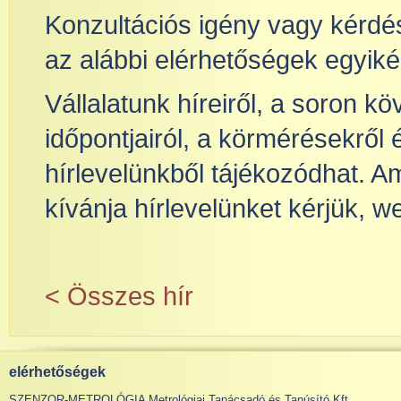
Konzultációs igény vagy kérdé
az alábbi elérhetőségek egyiké
Vállalatunk híreiről, a soron 
időpontjairól, a körmérésekről
hírlevelünkből tájékozódhat. 
kívánja hírlevelünket kérjük, w
< Összes hír
elérhetőségek
SZENZOR-METROLÓGIA Metrológiai Tanácsadó és Tanúsító Kft.