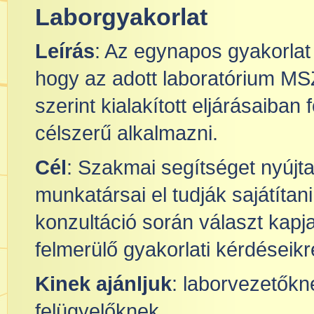
Laborgyakorlat
Leírás
: Az egynapos gyakorlat 
hogy az adott laboratórium M
szerint kialakított eljárásaiban
célszerű alkalmazni.
Cél
: Szakmai segítséget nyújta
munkatársai el tudják sajátítani
konzultáció során választ kap
felmerülő gyakorlati kérdéseikr
Kinek ajánljuk
: laborvezetők
felügyelőknek