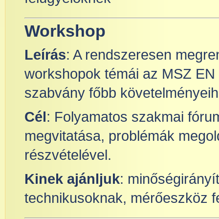
Workshop
Leírás
: A rendszeresen megre
workshopok témái az MSZ EN
szabvány főbb követelményeih
Cél
: Folyamatos szakmai fórum
megvitatása, problémák megold
részvételével.
Kinek ajánljuk
: minőségirányí
technikusoknak, mérőeszköz f