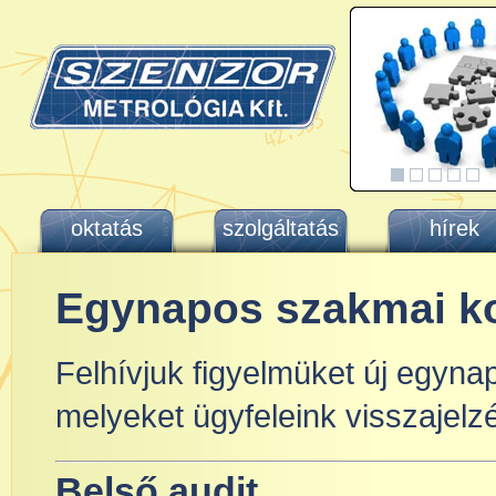
oktatás
szolgáltatás
hírek
Egynapos szakmai ko
Felhívjuk figyelmüket új egyna
melyeket ügyfeleink visszajelzé
Belső audit