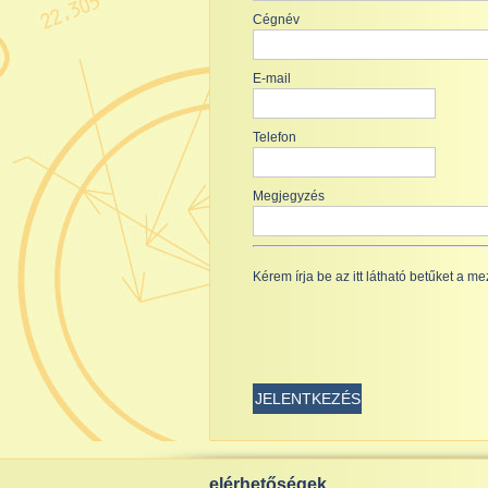
Cégnév
E-mail
Telefon
Megjegyzés
Kérem írja be az itt látható betűket a m
JELENTKEZÉS
elérhetőségek