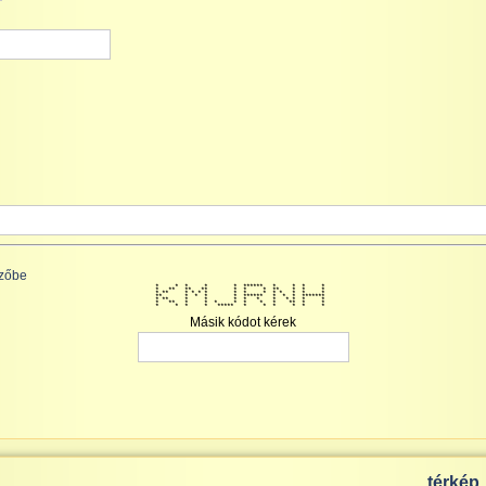
ezőbe
* * * * * ****** * * * *
* ** ** ** * * * ** * * *
* ** * * * * * * * * * * * *
** * * * * ****** * * * *******
* ** * * * * * * * * * *
* ** * * * * * * * ** * *
* * * * ***** * * * * * *
Másik kódot kérek
térkép