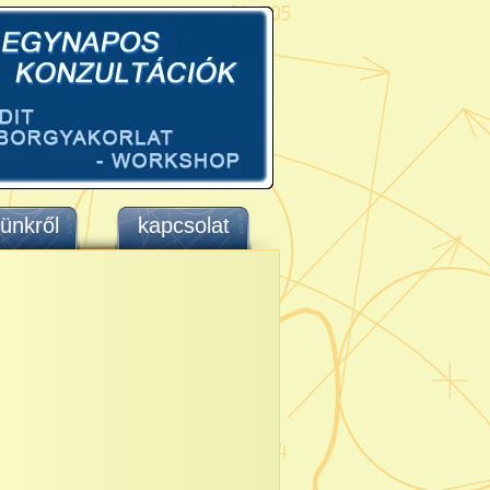
ünkről
kapcsolat