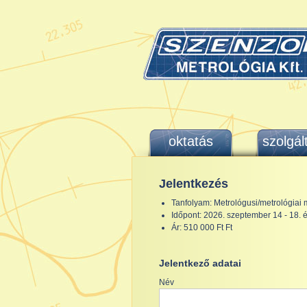
oktatás
szolgál
Jelentkezés
Tanfolyam: Metrológusi/metrológiai 
Időpont: 2026. szeptember 14 - 18.
Ár: 510 000 Ft Ft
Jelentkező adatai
Név