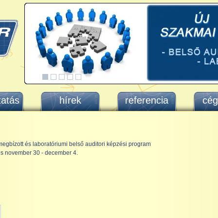
tatás
hírek
referencia
cég
megbízott és laboratóriumi belső auditori képzési program
 és november 30 - december 4.