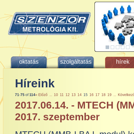
oktatás
szolgáltatás
hírek
Híreink
71
-
75
of
114
« Előző
...
10
11
12
13
14
15
16
17
18
19
...
Következ
2017.06.14. - MTECH (MM
2017. szeptember