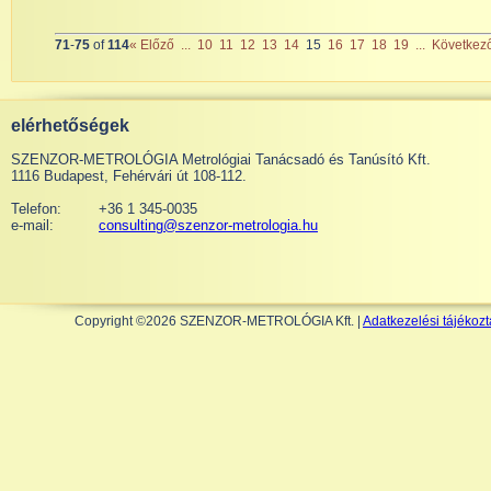
71
-
75
of
114
« Előző
...
10
11
12
13
14
15
16
17
18
19
...
Következ
elérhetőségek
SZENZOR-METROLÓGIA Metrológiai Tanácsadó és Tanúsító Kft.
1116 Budapest, Fehérvári út 108-112.
Telefon:
+36 1 345-0035
e-mail:
consulting@szenzor-metrologia.hu
Copyright ©2026 SZENZOR-METROLÓGIA Kft. |
Adatkezelési tájékozt