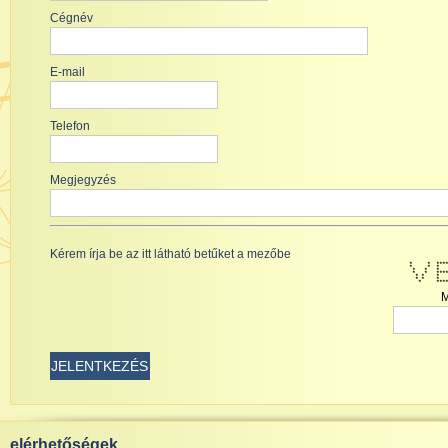
Cégnév
E-mail
Telefon
Megjegyzés
Kérem írja be az itt látható betűket a mezőbe
* * ****
* * *
* * 
* * **
* * *
* * *
* *****
M
JELENTKEZÉS
elérhetőségek