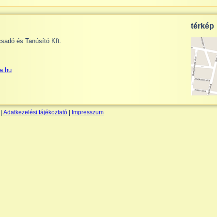
térkép
dó és Tanúsító Kft.
a.hu
 |
Adatkezelési tájékoztató
|
Impresszum