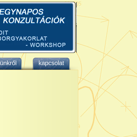
ünkről
kapcsolat