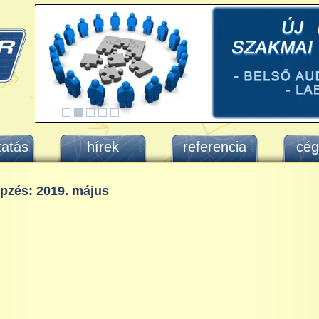
tatás
hírek
referencia
cég
pzés: 2019. május